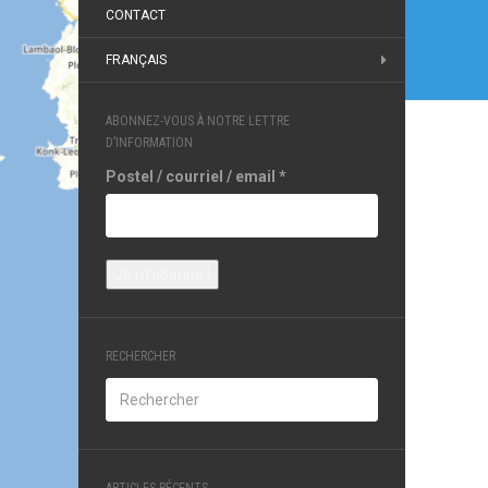
l’arti
CONTACT
FRANÇAIS
ABONNEZ-VOUS À NOTRE LETTRE
D’INFORMATION
Postel / courriel / email
*
RECHERCHER