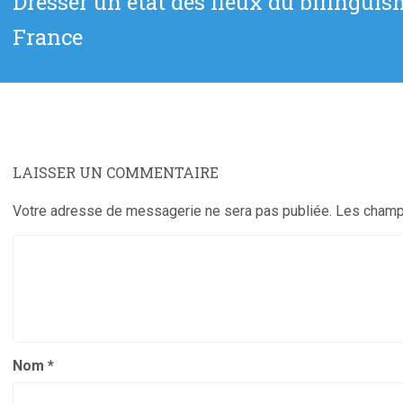
Dresser un état des lieux du bilinguis
cle
suivant
France
:
LAISSER UN COMMENTAIRE
Votre adresse de messagerie ne sera pas publiée.
Les champs
Nom
*