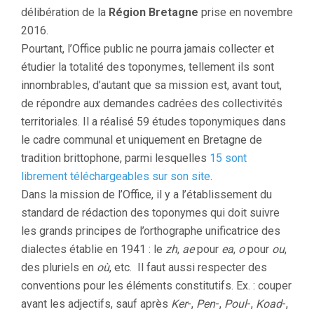
délibération de la
Région Bretagne
prise en novembre
2016.
Pourtant, l’Office public ne pourra jamais collecter et
étudier la totalité des toponymes, tellement ils sont
innombrables, d’autant que sa mission est, avant tout,
de répondre aux demandes cadrées des collectivités
territoriales. Il a réalisé 59 études toponymiques dans
le cadre communal et uniquement en Bretagne de
tradition brittophone, parmi lesquelles
15 sont
librement téléchargeables sur son site
.
Dans la mission de l’Office, il y a l’établissement du
standard de rédaction des toponymes qui doit suivre
les grands principes de l’orthographe unificatrice des
dialectes établie en 1941 : le
zh
,
ae
pour
ea
,
o
pour
ou
,
des pluriels en
où
, etc. Il faut aussi respecter des
conventions pour les éléments constitutifs. Ex. : couper
avant les adjectifs, sauf après
Ker
-,
Pen
-,
Poul
-,
Koad
-,