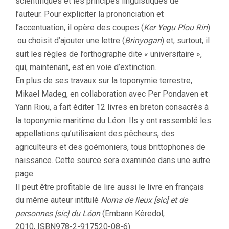
scientifiques et les principes linguistiques de
l’auteur. Pour expliciter la prononciation et
l’accentuation, il opère des coupes (
Ker Yegu Plou Rin
)
ou choisit d’ajouter une lettre (
Brinyogan
) et, surtout, il
suit les règles de l’orthographe dite « universitaire »,
qui, maintenant, est en voie d’extinction.
En plus de ses travaux sur la toponymie terrestre,
Mikael Madeg, en collaboration avec Per Pondaven et
Yann Riou, a fait éditer 12 livres en breton consacrés à
la toponymie maritime du Léon. Ils y ont rassemblé les
appellations qu’utilisaient des pêcheurs, des
agriculteurs et des goémoniers, tous brittophones de
naissance. Cette source sera examinée dans une autre
page.
Il peut être profitable de lire aussi le livre en français
du même auteur intitulé
Noms de lieux [sic] et de
personnes [sic] du Léon
(Embann Kêredol,
2010, ISBN978-2-917520-08-6).