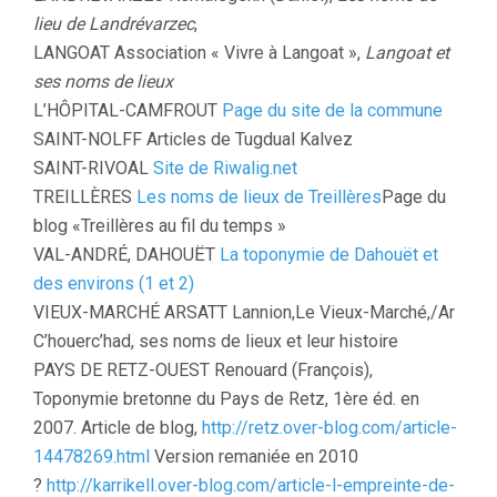
lieu de Landrévarzec
,
LANGOAT Association « Vivre à Langoat »,
Langoat et
ses noms de lieux
L’HÔPITAL-CAMFROUT
Page du site de la commune
SAINT-NOLFF Articles de Tugdual Kalvez
SAINT-RIVOAL
Site de Riwalig.net
TREILLÈRES
Les noms de lieux de Treillères
Page du
blog «Treillères au fil du temps »
VAL-ANDRÉ, DAHOUËT
La toponymie de Dahouët et
des environs (1 et 2)
VIEUX-MARCHÉ ARSATT Lannion,Le Vieux-Marché,/Ar
C’houerc’had, ses noms de lieux et leur histoire
PAYS DE RETZ-OUEST Renouard (François),
Toponymie bretonne du Pays de Retz, 1ère éd. en
2007. Article de blog,
http://retz.over-blog.com/article-
14478269.html
Version remaniée en 2010
?
http://karrikell.over-blog.com/article-l-empreinte-de-