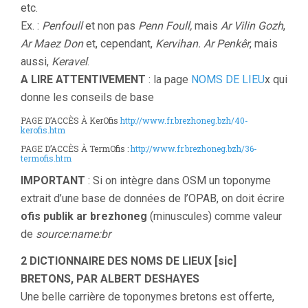
etc.
Ex. :
Penfoull
et non pas
Penn Foull,
mais
Ar Vilin Gozh
,
Ar Maez Don
et, cependant,
Kervihan. Ar Penkêr
, mais
aussi,
Keravel
.
A LIRE ATTENTIVEMENT
: la page
NOMS DE LIEU
x qui
donne les conseils de base
PAGE D’ACCÈS À KerOfis
http://www.fr.brezhoneg.bzh/40-
kerofis.htm
PAGE D’ACCÈS À TermOfis :
http://www.fr.brezhoneg.bzh/36-
termofis.htm
IMPORTANT
: Si on intègre dans OSM un toponyme
extrait d’une base de données de l’OPAB, on doit écrire
ofis publik ar brezhoneg
(minuscules) comme valeur
de
source:name:br
2 DICTIONNAIRE DES NOMS DE LIEUX [sic]
BRETONS, PAR
ALBERT DESHAYES
Une belle carrière de toponymes bretons est offerte,