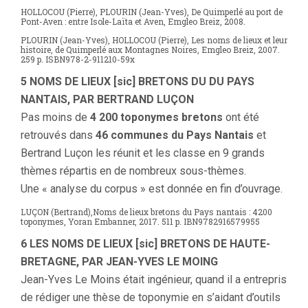
HOLLOCOU (Pierre), PLOURIN (Jean-Yves), De Quimperlé au port de
Pont-Aven : entre Isole-Laïta et Aven, Emgleo Breiz, 2008.
PLOURIN (Jean-Yves), HOLLOCOU (Pierre),
Les noms de lieux et leur
histoire, de Quimperlé aux Montagnes Noires
, Emgleo Breiz, 2007.
259 p. ISBN978-2-911210-59x
5 NOMS DE LIEUX [sic] BRETONS DU DU PAYS
NANTAIS, PAR BERTRAND LUÇON
Pas moins de
4 200 toponymes bretons
ont été
retrouvés dans
46 communes du Pays Nantais
et
Bertrand Luçon les réunit et les classe en 9 grands
thèmes répartis en de nombreux sous-thèmes.
Une « analyse du corpus » est donnée en fin d’ouvrage.
LUÇON (Bertrand),Noms de lieux bretons du Pays nantais : 4200
toponymes, Yoran Embanner, 2017. 511 p. IBN9782916579955
6 LES NOMS DE LIEUX [sic] BRETONS DE HAUTE-
BRETAGNE, PAR JEAN-YVES LE MOING
Jean-Yves Le Moins était ingénieur, quand il a entrepris
de rédiger une thèse de toponymie en s’aidant d’outils