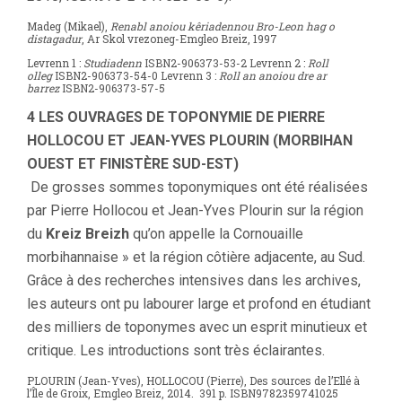
Madeg (Mikael),
Renabl anoiou kêriadennou Bro-Leon hag o
distagadur
, Ar Skol vrezoneg-Emgleo Breiz, 1997
Levrenn 1 :
Studiadenn
ISBN2-906373-53-2 Levrenn 2 :
Roll
olleg
ISBN2-906373-54-0 Levrenn 3 :
Roll an anoiou dre ar
barrez
ISBN2-906373-57-5
4 LES OUVRAGES DE TOPONYMIE DE PIERRE
HOLLOCOU ET JEAN-YVES PLOURIN (MORBIHAN
OUEST ET FINISTÈRE SUD-EST)
De grosses sommes toponymiques ont été réalisées
par Pierre Hollocou et Jean-Yves Plourin sur la région
du
Kreiz Breizh
qu’on appelle la Cornouaille
morbihannaise » et la région côtière adjacente, au Sud.
Grâce à des recherches intensives dans les archives,
les auteurs ont pu labourer large et profond en étudiant
des milliers de toponymes avec un esprit minutieux et
critique. Les introductions sont très éclairantes.
PLOURIN (Jean-Yves), HOLLOCOU (Pierre), Des sources de l’Ellé à
l’Île de Groix, Emgleo Breiz, 2014. 391 p. ISBN9782359741025