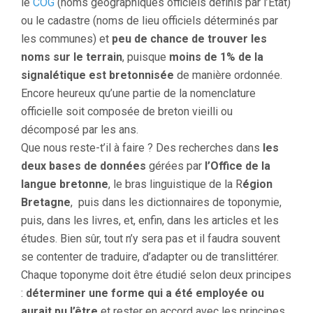
le
COG
(noms géographiques officiels définis par l’État)
ou le cadastre (noms de lieu officiels déterminés par
les communes) et
peu de chance de trouver les
noms sur le terrain
, puisque
moins de 1% de la
signalétique est bretonnisée
de manière ordonnée.
Encore heureux qu’une partie de la nomenclature
officielle soit composée de breton vieilli ou
décomposé par les ans.
Que nous reste-t’il à faire ? Des recherches dans
les
deux bases de données
gérées par
l’Office de la
langue bretonne
, le bras linguistique de la R
égion
Bretagne
, puis dans les dictionnaires de toponymie,
puis, dans les livres, et, enfin, dans les articles et les
études. Bien sûr, tout n’y sera pas et il faudra souvent
se contenter de traduire, d’adapter ou de translittérer.
Chaque toponyme doit être étudié selon deux principes
:
déterminer une forme qui a été employée ou
aurait pu l’être
et rester en accord avec les principes