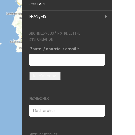
CONTACT
FRANÇAIS
ABONNEZ-VOUS À NOTRE LETTRE
D’INFORMATION
Postel / courriel / email
*
RECHERCHER