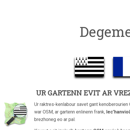
Degeme
UR GARTENN EVIT AR VRE
Ur raktres-kenlabour savet gant kenoberourie
war OSM, ar gartenn enlinenn frank,
lec’hanvio
brezhoneg eo ar pal.