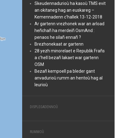
Skeudennadurioù ha kasoù TMS evit
an okitaneg hag an euskareg –
Kemennadenn c’hallek 13-12-2018
Ar gartenn vrezhonek war an arload
heñchañ ha merdeiñ OsmAnd :
penaos he silañ ennañ ?
Brezhonekaat ar gartenn
28 yezh minorelaet e Republik Frañs
a c’hell bezañ lakaet war gartenn
OSM
Bezañ kempoell pa bleder gant
anvadurioù rumm an hentoù hag al
leurioù
DISPLEGADENNOÙ
RUMMOÙ