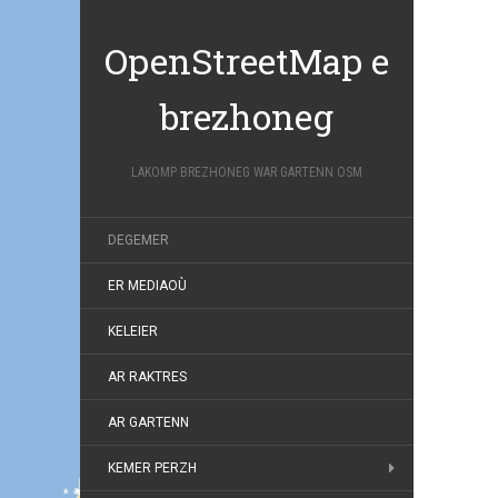
OpenStreetMap e
brezhoneg
LAKOMP BREZHONEG WAR GARTENN OSM
DEGEMER
ER MEDIAOÙ
KELEIER
AR RAKTRES
AR GARTENN
KEMER PERZH