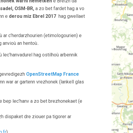
zhonek warni nemetken
e Breizh da
sadel, OSM-BR,
a zo bet fardet hag a vo
enn e
derou miz Ebrel 2017
hag gwellaet
 ar c’herdarzhourien (etimologourien) e
g anvioù an hentoù..
ù lec’hanvadurel hag ostilhoù arbennik
r gevredigezh
OpenStreetMap France
nn war ar gartenn vrezhonek (lankell glas
e bep lec’hanv a zo bet brezhonekaet (e
 dispaket dre ziouer pa tigorer ar
.fr
)