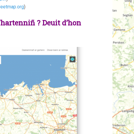
reetmap.org
)
c’hartenniñ ? Deuit d’hon