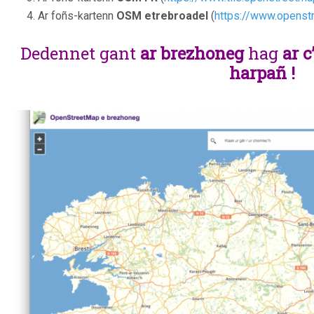
Ar foñs-kartenn
OSM etrebroadel
(
https://www.openst
Dedennet gant
ar brezhoneg
hag
ar 
harpañ !