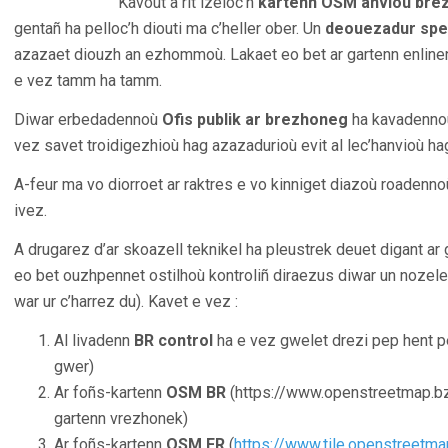
Kavout a rit izeloc’h
kartenn OSM anvioù bre
gentañ ha pelloc’h diouti ma c’heller ober. Un
deouezadur spe
azazaet diouzh an ezhommoù. Lakaet eo bet ar gartenn enlin
e vez tamm ha tamm.
Diwar erbedadennoù
Ofis publik ar brezhoneg
ha kavadennoù
vez savet troidigezhioù hag azazadurioù evit al lec’hanvioù ha
A-feur ma vo diorroet ar raktres e vo kinniget diazoù roadenno
ivez.
A drugarez d’ar skoazell teknikel ha pleustrek deuet digant a
eo bet ouzhpennet ostilhoù kontroliñ diraezus diwar un nozele
war ur c’harrez du). Kavet e vez :
Al livadenn
BR control
ha e vez gwelet drezi pep hent p
gwer)
Ar foñs-kartenn
OSM BR
(https://www.openstreetmap.bzh
gartenn vrezhonek)
Ar foñs-kartenn
OSM FR
(
https://www.tile.openstreetmap