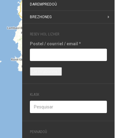
DAREMPREDOÙ
BREZHONEG
RESEV HOL LIZHER
Postel / courriel / email
*
KLASK
PENNADOÙ