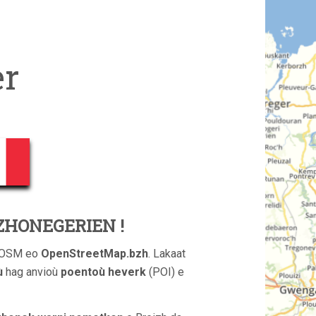
r
ZHONEGERIEN !
n OSM eo
OpenStreetMap.bzh
. Lakaat
ù
hag anvioù
poentoù heverk
(POI) e