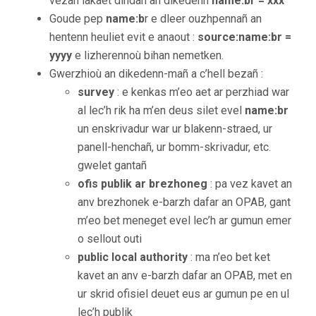
vezañ lakaet dindan an dikedenn
name:br = xxx
Goude pep
name:b
r e dleer ouzhpennañ an
hentenn heuliet evit e anaout :
source:name:br
=
yyyy
e lizherennoù bihan nemetken.
Gwerzhioù an dikedenn-mañ a c’hell bezañ :
survey
: e kenkas m’eo aet ar perzhiad war
al lec’h rik ha m’en deus silet evel
name:br
un enskrivadur war ur blakenn-straed, ur
panell-henchañ, ur bomm-skrivadur, etc.
gwelet gantañ
ofis publik ar brezhoneg
: pa vez kavet an
anv brezhonek e-barzh dafar an OPAB, gant
m’eo bet meneget evel lec’h ar gumun emer
o sellout outi
public local authority
: ma n’eo bet ket
kavet an anv e-barzh dafar an OPAB, met en
ur skrid ofisiel deuet eus ar gumun pe en ul
lec’h publik