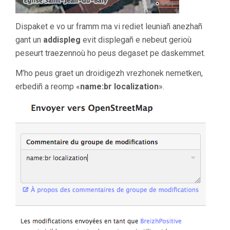
Dispaket e vo ur framm ma vi rediet leuniañ anezhañ
gant un
addispleg
evit displegañ e nebeut gerioù
peseurt traezennoù ho peus degaset pe daskemmet.
M’ho peus graet un droidigezh vrezhonek nemetken,
erbediñ a reomp «
name:br localization
».