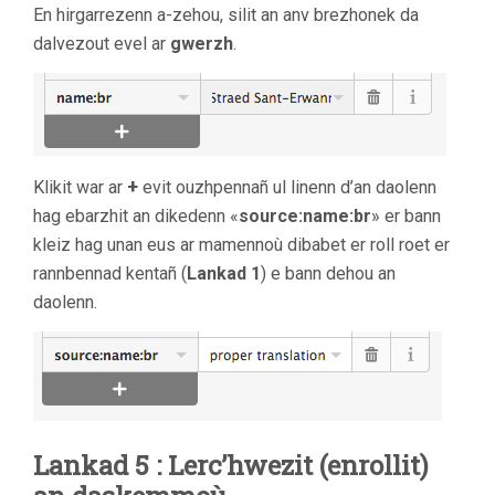
En hirgarrezenn a-zehou, silit an anv brezhonek da
dalvezout evel ar
gwerzh
.
+
Klikit war ar
evit ouzhpennañ ul linenn d’an daolenn
hag ebarzhit an dikedenn «
source:name:br
» er bann
kleiz hag unan eus ar mamennoù dibabet er roll roet er
rannbennad kentañ (
Lankad 1
) e bann dehou an
daolenn.
Lankad 5 : Lerc’hwezit (enrollit)