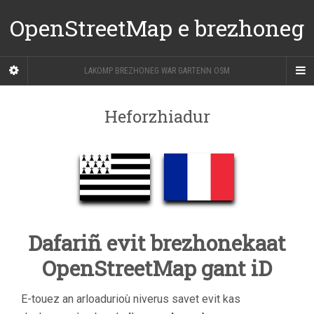
OpenStreetMap e brezhoneg
LAKOMP BREZHONEG WAR GARTENN OSM
Heforzhiadur
Dafariñ evit brezhonekaat
OpenStreetMap gant iD
E-touez an arloadurioù niverus savet evit kas