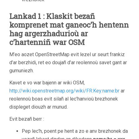
Lankad 1 : Klaskit bezañ
komprenet mat ganeoc’h hentenn
hag argerzhadurioù ar
c’hartenniñ war OSM
M’eo aozet OpenStreetMap evit lezel ur seurt frankiz
d’ar berzhidi, ret eo doujañ d’ar reolennoù savet gant ar
gumuniezh.
Kavet e vo war bajenn ar wiki OSM,
http://wiki.openstreetmap.org/wiki/FR:Key:name:br
ar
reolennoù boas evit silañ al lec’hanvioù brezhonek
displeget diouzh ar munud.
Evit bezañ berr :
Pep lec’h, poent pe hent a zo e anv brezhonek da