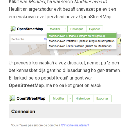
Klikit war
Modifier
, ha war-lerc’h
Modifier avec iD
.
Heuliit an argerzhadur evit bezañ anavezet pe evit en
em enskrivañ evel perzhiad nevez OpenStreetMap.
Ur prenestr kennaskañ a vez dispaket, nemet pa ‘z och
bet kennasket dija gant ho dilesadur hag ho ger-tremen.
El lankad-se eo posubl krouiñ ur gont war
OpenStreetMap
, ma ne oa ket graet en araok.