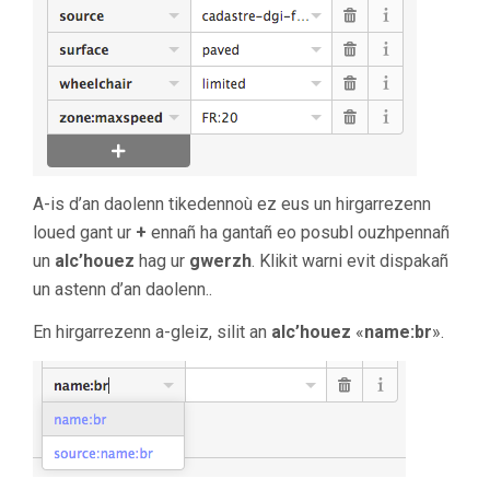
A-is d’an daolenn tikedennoù ez eus un hirgarrezenn
loued gant ur
+
ennañ ha gantañ eo posubl ouzhpennañ
un
alc’houez
hag ur
gwerzh
. Klikit warni evit dispakañ
un astenn d’an daolenn..
En hirgarrezenn a-gleiz, silit an
alc’houez
«
name:br
».