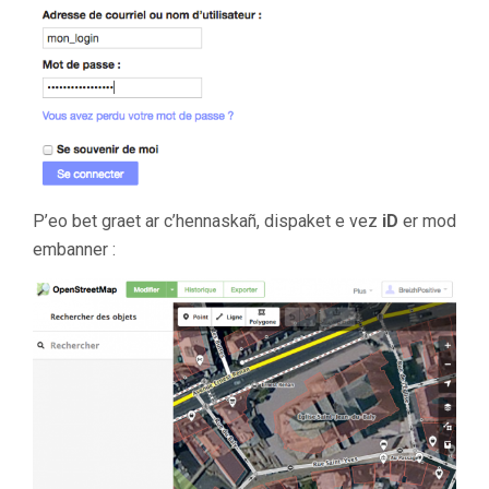
P’eo bet graet ar c’hennaskañ, dispaket e vez
iD
er mod
embanner :