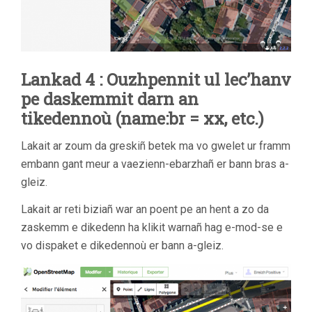
Lankad 4 : Ouzhpennit ul lec’hanv
pe daskemmit darn an
tikedennoù (name:br = xx, etc.)
Lakait ar zoum da greskiñ betek ma vo gwelet ur framm
embann gant meur a vaezienn-ebarzhañ er bann bras a-
gleiz.
Lakait ar reti biziañ war an poent pe an hent a zo da
zaskemm e dikedenn ha klikit warnañ hag e-mod-se e
vo dispaket e dikedennoù er bann a-gleiz.