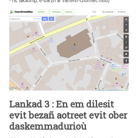
-18, lakaomp, e-barzh ar varrenn-chomlec’hioù).
Lankad 3 : En em dilesit
evit bezañ aotreet evit ober
daskemmadurioù