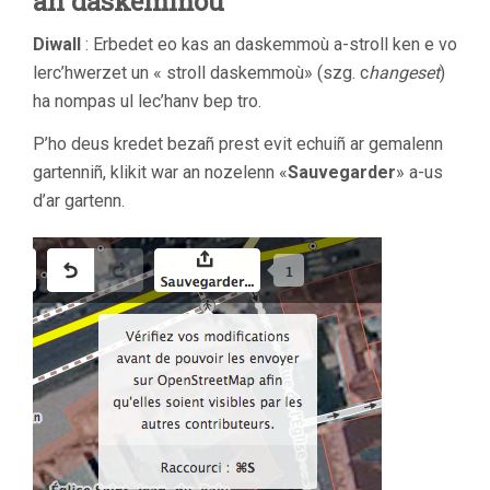
an daskemmoù
Diwall
: Erbedet eo kas an daskemmoù a-stroll ken e vo
lerc’hwerzet un « stroll daskemmoù» (szg. c
hangeset
)
ha nompas ul lec’hanv bep tro.
P’ho deus kredet bezañ prest evit echuiñ ar gemalenn
gartenniñ, klikit war an nozelenn «
Sauvegarder
» a-us
d’ar gartenn.