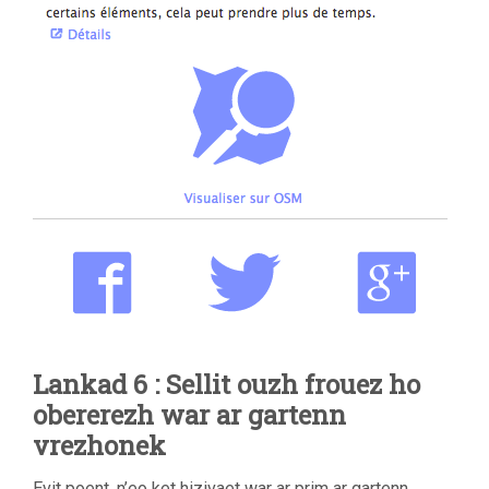
Lankad 6 : Sellit ouzh frouez ho
obererezh war ar gartenn
vrezhonek
Evit poent, n’eo ket hizivaet war ar prim ar gartenn