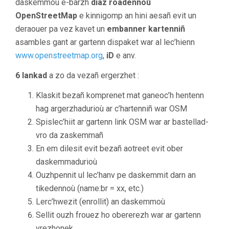
daskemmoù e-barzh
diaz roadennoù
OpenStreetMap
e kinnigomp an hini aesañ evit un
deraouer pa vez kavet un
embanner kartenniñ
asambles gant ar gartenn dispaket war al lec’hienn
www.openstreetmap.org
,
iD
e anv.
6 lankad
a zo da vezañ ergerzhet :
Klaskit bezañ komprenet mat ganeoc’h hentenn
hag argerzhadurioù ar c’hartenniñ war OSM
Spislec’hiit ar gartenn link OSM war ar bastellad-
vro da zaskemmañ
En em dilesit evit bezañ aotreet evit ober
daskemmadurioù
Ouzhpennit ul lec’hanv pe daskemmit darn an
tikedennoù (name:br = xx, etc.)
Lerc’hwezit (enrollit) an daskemmoù
Sellit ouzh frouez ho obererezh war ar gartenn
vrezhonek