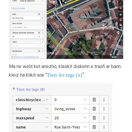
Ma ne welit ket anezho, klaskit diskenn e traoñ ar bann
“
Tous les tags (x)
kleiz ha klikit war “
.