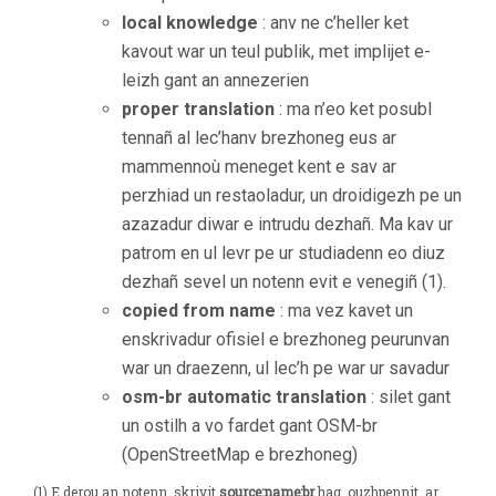
local knowledge
: anv ne c’heller ket
kavout war un teul publik, met implijet e-
leizh gant an annezerien
proper translation
: ma n’eo ket posubl
tennañ al lec’hanv brezhoneg eus ar
mammennoù meneget kent e sav ar
perzhiad un restaoladur, un droidigezh pe un
azazadur diwar e intrudu dezhañ. Ma kav ur
patrom en ul levr pe ur studiadenn eo diuz
dezhañ sevel un notenn evit e venegiñ (1).
copied from name
: ma vez kavet un
enskrivadur ofisiel e brezhoneg peurunvan
war un draezenn, ul lec’h pe war ur savadur
osm-br automatic translation
: silet gant
un ostilh a vo fardet gant OSM-br
(OpenStreetMap e brezhoneg)
(1) E derou an notenn, skrivit
source:name:br
hag ouzhpennit ar