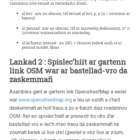
vammenn m’eo tennet ar restaoladur diouti :
ul levr : anv an oberour, titl berraet al levr, p. n (n = niverenn ar
bajenn)
ur pennad : anv an oberour, titl ar mareadeg (kelaouenn), n° n
(niverenn ermaeziadenn ar mareadeg
ul lec’hienn Internet : an URL + titouroù heñvel ouzh re ur
pennad moulet, bloaz
Lankad 2 : Spislec’hiit ar gartenn
link OSM war ar bastellad-vro da
zaskemmañ
Asambles gant ar gartenn link OpenstreetMap a weler
war
www.openstreetmap.org
e teu un ostilh a c’hell
daskemmañ an holl traou a zo e-barzh diaz roadennoù
OSM. Ret eo spislec’hiañ ar prenestr tro-dro d’ar
bastellad-vro e-lec’h m’eo traou da zaskemmañ ha
zoumañ betek ul live izel (gwelet e vez live ar zoum,