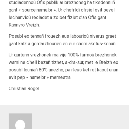
studiadennoù Ofis publik ar brezhoneg ha tikedenniiñ
gant « source:name:br ». Ur c’hefrIdi ofisiel evit sevel
lec’hanvioù reoladet a zo bet fiziet d’an Ofis gant
Rannvro Vreizh.
Posubl eo tennañ frouezh eus labourioù niverus graet
gant kalz a gerdarzhourien en eur chom aketus-kenañ.
Ur gartenn vrezhonek ma vije 100% furmoù brezhonek
warni ne c’hell bezañ tizhet, a-dra-sur, met e Breizh eo
posubl leuniañ 80% anezho, pa n’eus ket ret kaout unan
evit pep « name:br » memestra.
Christian Rogel