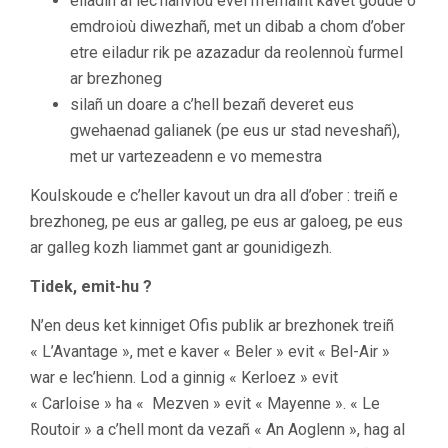
eiladiñ al lec’hanvioù evel m’emaint kavet goude o
emdroioù diwezhañ, met un dibab a chom d’ober
etre eiladur rik pe azazadur da reolennoù furmel
ar brezhoneg
silañ un doare a c’hell bezañ deveret eus
gwehaenad galianek (pe eus ur stad neveshañ),
met ur vartezeadenn e vo memestra
Koulskoude e c’heller kavout un dra all d’ober : treiñ e
brezhoneg, pe eus ar galleg, pe eus ar galoeg, pe eus
ar galleg kozh liammet gant ar gounidigezh.
Tidek, emit-hu ?
N’en deus ket kinniget Ofis publik ar brezhonek treiñ
« L’Avantage », met e kaver « Beler » evit « Bel-Air »
war e lec’hienn. Lod a ginnig « Kerloez » evit
« Carloise » ha « Mezven » evit « Mayenne ». « Le
Routoir » a c’hell mont da vezañ « An Aoglenn », hag al