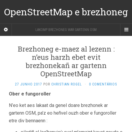
OpenStreetMap e brezhoneg
LAKOMP BREZHONEG WAR GARTENN OSM
Brezhoneg e-maez al lezenn :
n’eus harzh ebet evit
brezhonekañ ar gartenn
OpenStreetMap
27 JUNHO 2017
POR
CHRISTIAN ROGEL
·
0 COMENTÁRIOS
Ober e fungoroller
N’eo ket aes lakaat da genel doare brezhonek ar
gartenn OSM, pa’z eo heñvel ouzh ober e fungoroller
etre div bennaenn :