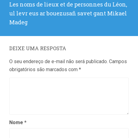
Próximo
Les noms de lieux et de personnes du Léon,
post:
ul levr eus ar bouezusañ savet gant Mikael
Madeg
DEIXE UMA RESPOSTA
O seu endereço de e-mail não será publicado.
Campos
obrigatórios são marcados com
*
Nome
*