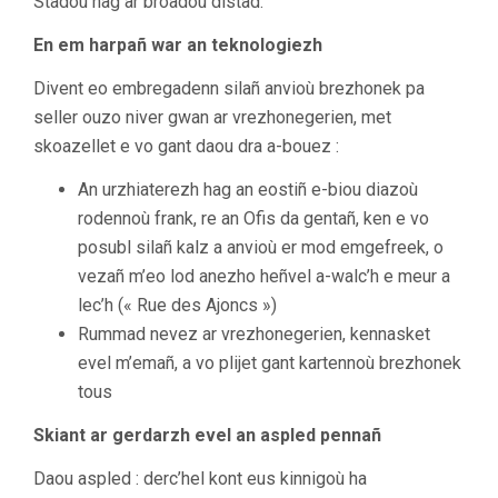
Stadoù hag ar broadoù distad.
En em harpañ war an teknologiezh
Divent eo embregadenn silañ anvioù brezhonek pa
seller ouzo niver gwan ar vrezhonegerien, met
skoazellet e vo gant daou dra a-bouez :
An urzhiaterezh hag an eostiñ e-biou diazoù
rodennoù frank, re an Ofis da gentañ, ken e vo
posubl silañ kalz a anvioù er mod emgefreek, o
vezañ m’eo lod anezho heñvel a-walc’h e meur a
lec’h (« Rue des Ajoncs »)
Rummad nevez ar vrezhonegerien, kennasket
evel m’emañ, a vo plijet gant kartennoù brezhonek
tous
Skiant ar gerdarzh evel an aspled pennañ
Daou aspled : derc’hel kont eus kinnigoù ha