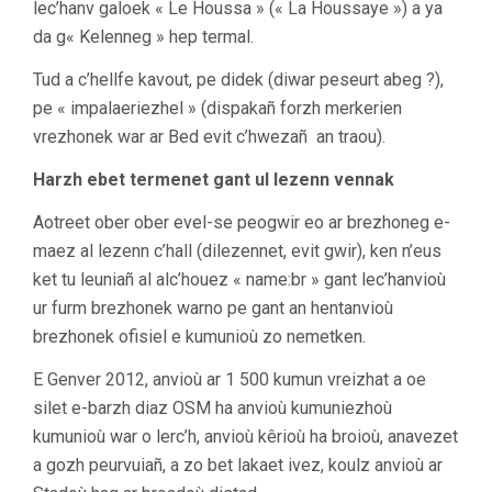
lec’hanv galoek « Le Houssa » (« La Houssaye ») a ya
da g« Kelenneg » hep termal.
Tud a c’hellfe kavout, pe didek (diwar peseurt abeg ?),
pe « impalaeriezhel » (dispakañ forzh merkerien
vrezhonek war ar Bed evit c’hwezañ an traou).
Harzh ebet termenet gant ul lezenn vennak
Aotreet ober ober evel-se peogwir eo ar brezhoneg e-
maez al lezenn c’hall (dilezennet, evit gwir), ken n’eus
ket tu leuniañ al alc’houez « name:br » gant lec’hanvioù
ur furm brezhonek warno pe gant an hentanvioù
brezhonek ofisiel e kumunioù zo nemetken.
E Genver 2012, anvioù ar 1 500 kumun vreizhat a oe
silet e-barzh diaz OSM ha anvioù kumuniezhoù
kumunioù war o lerc’h, anvioù kêrioù ha broioù, anavezet
a gozh peurvuiañ, a zo bet lakaet ivez, koulz anvioù ar